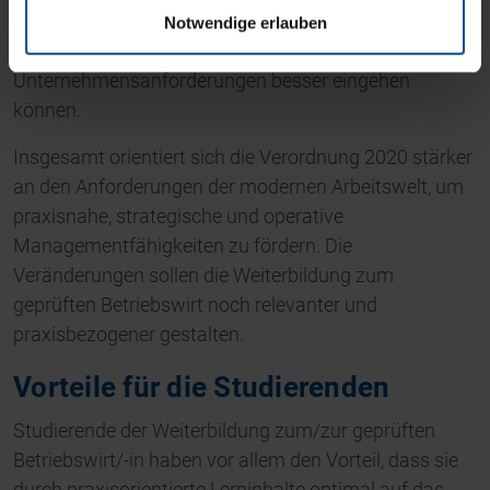
Prüfungskommissionen auf individuelle
Notwendige erlauben
Gegebenheiten und spezifische
Unternehmensanforderungen besser eingehen
können.
Insgesamt orientiert sich die Verordnung 2020 stärker
an den Anforderungen der modernen Arbeitswelt, um
praxisnahe, strategische und operative
Managementfähigkeiten zu fördern. Die
Veränderungen sollen die Weiterbildung zum
geprüften Betriebswirt noch relevanter und
praxisbezogener gestalten.
Vorteile für die Studierenden
Studierende der Weiterbildung zum/zur geprüften
Betriebswirt/-in haben vor allem den Vorteil, dass sie
durch praxisorientierte Lerninhalte optimal auf das