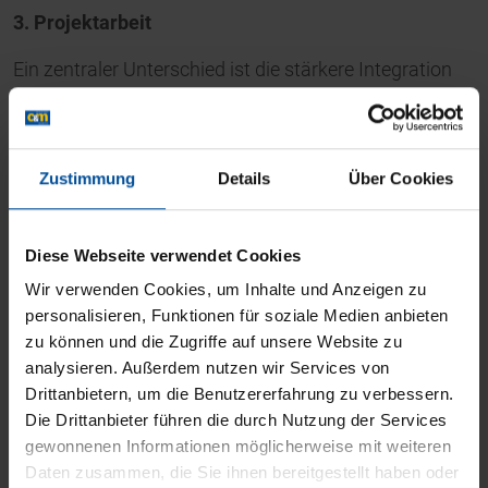
3. Projektarbeit
Ein zentraler Unterschied ist die stärkere Integration
der Projektarbeit in die Prüfung. Während bei der
VO2016 die Projektarbeit bereits Teil der Prüfung war,
wird sie in der VO2020 noch weiter aufgewertet. Die
Zustimmung
Details
Über Cookies
Prüfungsteilnehmer müssen ein umfassendes Projekt
aus der betrieblichen Praxis durchführen und ihre
Ergebnisse vor einer Prüfungskommission
Diese Webseite verwendet Cookies
präsentieren. Dies fördert die praxisnahe Anwendung
Wir verwenden Cookies, um Inhalte und Anzeigen zu
des Gelernten.
personalisieren, Funktionen für soziale Medien anbieten
zu können und die Zugriffe auf unsere Website zu
4. Prüfungsstruktur und -verfahren
analysieren. Außerdem nutzen wir Services von
Drittanbietern, um die Benutzererfahrung zu verbessern.
Die Prüfungsstruktur wurde klarer und
Die Drittanbieter führen die durch Nutzung der Services
praxisorientierter gestaltet. Die schriftlichen
gewonnenen Informationen möglicherweise mit weiteren
Prüfungen wurden zum Teil gestrafft und auf
Daten zusammen, die Sie ihnen bereitgestellt haben oder
betriebliche Problemstellungen fokussiert. Der