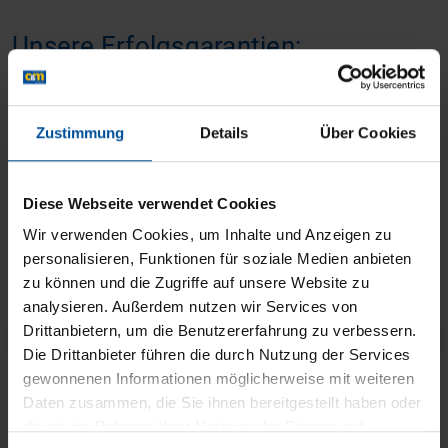
Unsere Erfolgsgarantien:
ie
Jobverlust-Airbag
Zustimmung
Details
Über Cookies
 2
Wir übernehmen die
e!
Kursgebühren für Sie!
Diese Webseite verwendet Cookies
Wir verwenden Cookies, um Inhalte und Anzeigen zu
personalisieren, Funktionen für soziale Medien anbieten
zu können und die Zugriffe auf unsere Website zu
analysieren. Außerdem nutzen wir Services von
Drittanbietern, um die Benutzererfahrung zu verbessern.
ZU UNSEREN ERFOLGSGARANTIEN
Die Drittanbieter führen die durch Nutzung der Services
gewonnenen Informationen möglicherweise mit weiteren
Daten zusammen, die Sie ihnen bereitgestellt haben oder
die sie im Rahmen Ihrer Nutzung der Dienste auf
INFOABEND