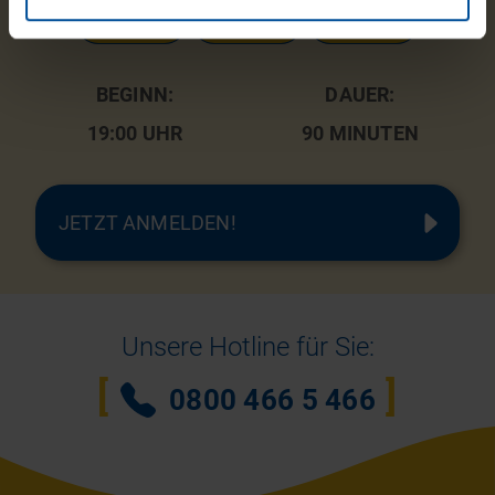
TAGE
STUNDEN
MINUTEN
BEGINN:
DAUER:
19:00 UHR
90 MINUTEN
JETZT ANMELDEN!
Unsere Hotline für Sie:
0800 466 5 466