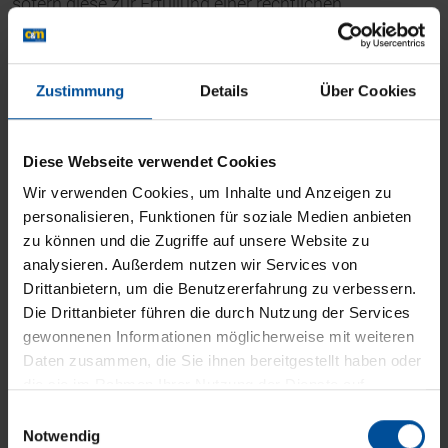
sofern diese zur Erfüllung einer rechtlichen
Verpflichtung erforderlich sind auf Grundlage von Art.
6 Abs. 1 lit. c DSGVO. Die Datenverarbeitung kann
ferner auf Grundlage unseres berechtigten Interesses
Zustimmung
Details
Über Cookies
nach Art. 6 Abs. 1 lit. f DSGVO erfolgen. Über die
jeweils im Einzelfall einschlägigen Rechtsgrundlagen
Diese Webseite verwendet Cookies
wird in den folgenden Absätzen dieser
Datenschutzerklärung informiert.
Wir verwenden Cookies, um Inhalte und Anzeigen zu
personalisieren, Funktionen für soziale Medien anbieten
zu können und die Zugriffe auf unsere Website zu
Empfänger von personenbezogenen
analysieren. Außerdem nutzen wir Services von
Daten
Drittanbietern, um die Benutzererfahrung zu verbessern.
Die Drittanbieter führen die durch Nutzung der Services
Im Rahmen unserer Geschäftstätigkeit arbeiten wir
gewonnenen Informationen möglicherweise mit weiteren
mit verschiedenen externen Stellen zusammen. Dabei
Daten zusammen, die Sie ihnen bereitgestellt haben oder
ist teilweise auch eine Übermittlung von
die sie im Rahmen Ihrer Nutzung der Dienste auf
personenbezogenen Daten an diese externen Stellen
anderen Websites gesammelt haben.
Einwilligungsauswahl
erforderlich. Wir geben personenbezogene Daten nur
HINWEIS: Falls Sie einzelne Cookies blockieren, kann
Notwendig