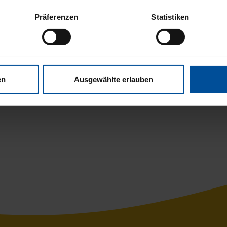
 Ich genieße viele Firmenbenefits und mein Gehalt hat si
Präferenzen
Statistiken
 Leben gemacht. Den PFK Kurs bei Ihnen durchzuführen war d
lernwilligen Menschen wie mir, beim Erreichen ihrer Ziele h
en
Ausgewählte erlauben