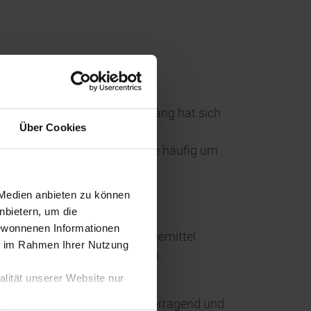
ür den ein oder anderen Vorgang hat sich
Über Cookies
lernte Know-How und ich werde häufig um
ch verbessern.
 Medien anbieten zu können
nbietern, um die
gewonnenen Informationen
 von einem der größten Düngemittel
ie im Rahmen Ihrer Nutzung
abe ich dann auch entschieden.
lität unserer Website nur
. Mein Arbeitsumfeld ist hervorragend und