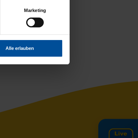
ch um 1.500€ erhöht.
Marketing
efinitiv keiner!
elfen.
Alle erlauben