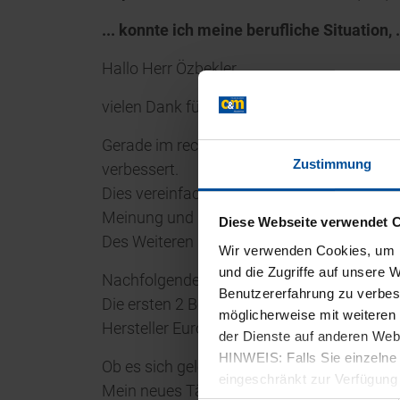
... konnte ich meine berufliche Situation, 
Hallo Herr Özbekler,
vielen Dank für die Rückfrage.
Gerade im rechtlichen Aspekt der Personal
Zustimmung
verbessert.
Dies vereinfacht mir die Arbeit. Auch ge
Meinung und Einschätzungen gefragt.
Diese Webseite verwendet 
Des Weiteren konnte ich meine berufliche 
Wir verwenden Cookies, um I
und die Zugriffe auf unsere 
Nachfolgendes dürfen Sie gerne zitieren, so
Benutzererfahrung zu verbes
Die ersten 2 Bewerbungen nach dem erfolg
möglicherweise mit weiteren
Hersteller Europas, sowie eines großen Au
der Dienste auf anderen We
HINWEIS: Falls Sie einzelne 
Ob es sich gelohnt hat:
eingeschränkt zur Verfügung 
Mein neues Tätigkeitsfeld entspricht dem w