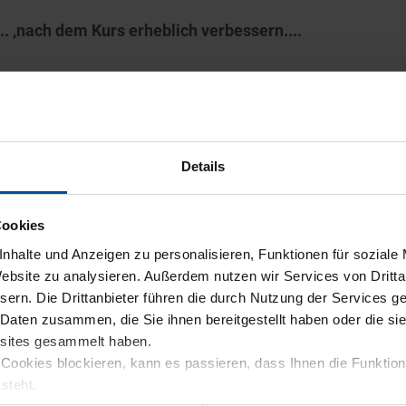
... ,nach dem Kurs erheblich verbessern....
arbeit konnte ich vieles Anwenden und mein Verständins f
Details
nießen die Menschen in meiner Umgebung, dass von mir er
Cookies
Situation, gemäß meiner Prognose, nach dem Kurs erhebli
nhalte und Anzeigen zu personalisieren, Funktionen für soziale
Website zu analysieren. Außerdem nutzen wir Services von Dritta
llte sich die Gelegenheit ergeben:
sern. Die Drittanbieter führen die durch Nutzung der Services 
reichen Abschluss des PFK führten zu Vertragsangeboten
 Daten zusammen, die Sie ihnen bereitgestellt haben oder die s
tohauses einer bekannten Marke mit Stern. Für letztere h
bsites gesammelt haben.
Cookies blockieren, kann es passieren, dass Ihnen die Funktiona
steht.
as ich mir vorgestellt habe und macht mir sehr viel Spaß